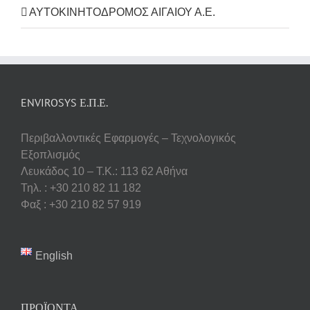
ΑΥΤΟΚΙΝΗΤΟΔΡΟΜΟΣ ΑΙΓΑΙΟΥ Α.Ε.
ENVIROSYS Ε.Π.Ε.
Περιβαλλοντικές Εφαρμογές – Τεχνολογικός
Εξοπλισμός
Λευκάδος 10 – Τ.Κ.: 113 62 Αθήνα
Τηλ. : +30 210 82 11 182
Φαξ : +30 210 82 57 919
English
ΠΡΟΪΟΝΤΑ